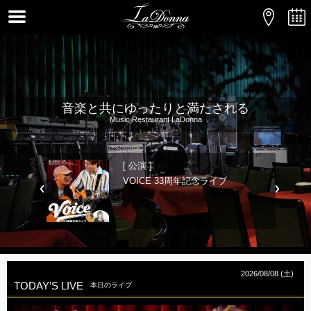
音楽と共にゆったりと満たされる
Music Restaurant LaDonna
[ 公演 ]
「m-
VOICE 33周年記念ライブ
テージ)」のご
2026/08/08 (土)
TODAY’S LIVE
本日のライブ