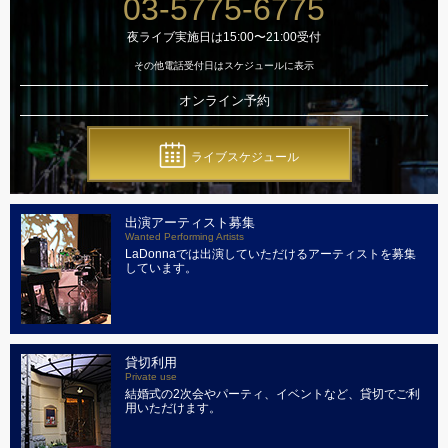
03-5775-6775
夜ライブ実施日は15:00〜21:00受付
その他電話受付日はスケジュールに表示
オンライン予約
ライブスケジュール
出演アーティスト募集
Wanted Performing Artists
LaDonnaでは出演していただけるアーティストを募集
しています。
貸切利用
Private use
結婚式の2次会やパーティ、イベントなど、貸切でご利
用いただけます。