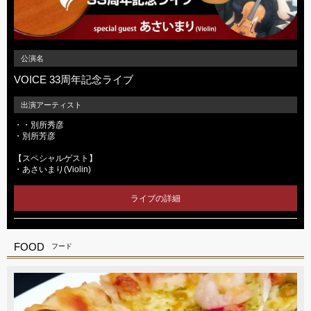
公演名
VOICE 33周年記念ライブ
出演アーティスト
・・別所秀彦
・別所芳彦
【スペシャルゲスト】
・あさいまり(Violin)
ライブの詳細
FOOD
フード