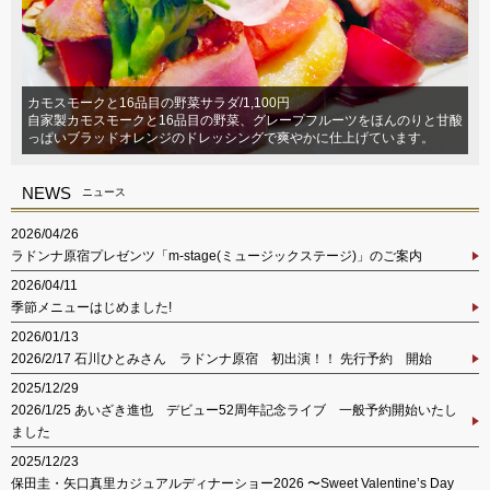
カモスモークと16品目の野菜サラダ/1,100円
自家製カモスモークと16品目の野菜、グレープフルーツをほんのりと甘酸
っぱいブラッドオレンジのドレッシングで爽やかに仕上げています。
NEWS
ニュース
2026/04/26
ラドンナ原宿プレゼンツ「m-stage(ミュージックステージ)」のご案内
2026/04/11
季節メニューはじめました!
2026/01/13
2026/2/17 石川ひとみさん ラドンナ原宿 初出演！！ 先行予約 開始
2025/12/29
2026/1/25 あいざき進也 デビュー52周年記念ライブ 一般予約開始いたし
ました
2025/12/23
保田圭・矢口真里カジュアルディナーショー2026 〜Sweet Valentine’s Day