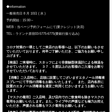
◆information
一般発売日 8 月 10日 ( 水 )
予約開始：15:00～
WEB：当ページ予約フォームにて(要クレジット決済)
TEL：ラドンナ原宿03-5775-6775(要銀行振り込み)
コロナ対策の一環としてご来店のお客様へは、以下のお願いをさせ
ていただいております。何卒ご了解いただき、ご協力をお願い申し
上げます。
【検温】
ご来場時に、スタッフにより非接触型体温計による検温を
させていただきます。 ３７．５度以上のお客様のご入場をお断り
させていただいております。
【消毒】
ご入店時に、店頭に設置してございますエタノール消毒液
スプレーにて手指の消毒をお願いいたします。 また、店内各所に
設置のエタノール消毒液を適宜ご利用くださいますようお願いいた
します。
【マスクの着用】
ご入店時、及び店内でのご飲食時を除きマスクの
着用をお願いいたします。また、ライブ中の声援なども極力お控え
いただき、声援される際もマスク着用をお願いします。