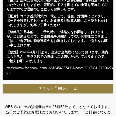
【換気】
店内は専用の大型給排気システムを2系統、常時動作させて
いただいておりますが、定期的にドアを開けての換気を実施してお
りますのでご理解のほど宜しくお願いします。
【配席】
コロナ感染対策の一環として、現在、対面席にはアクリル
ボードを設置しております。お食事及び観覧の際、ご不便をおかけ
いたしますが、何卒ご了承ください。
【連絡先】基本的に、ご予約時にご連絡先をお聞きしております
が、当日来店などで。ご連絡先をお聞きしてないお客様につきまし
ては、ご来店時に緊急連絡先をお聞きしております。ご協力をお願
い申し上げます。
【禁煙】2020年
4
月1日より、当店は全禁煙になっております。店内
はもちろん、テラス席での喫煙もご遠慮いただいておりますので、
ご協力お願いいたします。
https://www.facebook.com/168164546574967/posts/3217351171656274/
d=n
チケット予約フォーム
WEBでのご予約は開催前日の23時59分まで、となっております。
当日のご予約はお電話にてお願いいたします。（当日券になりま