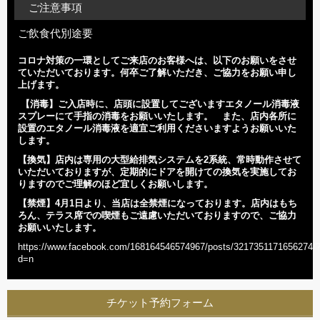
ご注意事項
ご飲食代別途要
コロナ対策の一環としてご来店のお客様へは、以下のお願いをさせ
ていただいております。何卒ご了解いただき、ご協力をお願い申し
上げます。
【消毒】
ご入店時に、店頭に設置してございますエタノール消毒液
スプレーにて手指の消毒をお願いいたします。 また、店内各所に
設置のエタノール消毒液を適宜ご利用くださいますようお願いいた
します。
【換気】
店内は専用の大型給排気システムを2系統、常時動作させて
いただいておりますが、定期的にドアを開けての換気を実施してお
りますのでご理解のほど宜しくお願いします。
【禁煙】
4
月1日より、当店は全禁煙になっております。店内はもち
ろん、テラス席での喫煙もご遠慮いただいておりますので、ご協力
お願いいたします。
https://www.facebook.com/168164546574967/posts/3217351171656274/
d=n
チケット予約フォーム