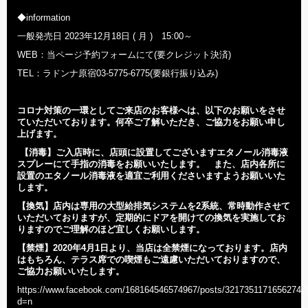
◆information
一般発売日 2023年12月18日 ( 月 ) 15:00～
WEB：当ページ予約フォームにて(要クレジット決済)
TEL：ラドンナ原宿03-5775-6775(要銀行振り込み)
コロナ対策の一環としてご来店のお客様へは、以下のお願いをさせ
ていただいております。何卒ご了解いただき、ご協力をお願い申し
上げます。
【消毒】
ご入店時に、店頭に設置してございますエタノール消毒液
スプレーにて手指の消毒をお願いいたします。 また、店内各所に
設置のエタノール消毒液を適宜ご利用くださいますようお願いいた
します。
【換気】
店内は専用の大型給排気システムを2系統、常時動作させて
いただいておりますが、定期的にドアを開けての換気を実施してお
りますのでご理解のほど宜しくお願いします。
【禁煙】2020年
4
月1日より、当店は全禁煙になっております。店内
はもちろん、テラス席での喫煙もご遠慮いただいておりますので、
ご協力お願いいたします。
https://www.facebook.com/168164546574967/posts/3217351171656274/
d=n