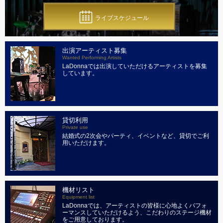
ライブスケジュール
出演アーティスト募集
Wanted Performing Artists
LaDonnaでは出演していただけるアーティストを募集
しています。
貸切利用
Private use
結婚式の2次会やパーティ、イベントなど、貸切でご利
用いただけます。
機材リスト
Equipment list
LaDonnaでは、アーティストの皆様に心地よくパフォ
ーマンスしていただけるよう、こだわりのステージ機材
をご用意しております。