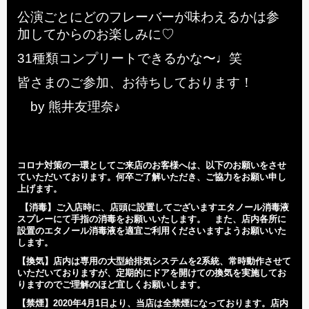
公演ごとにどのフレーバーが味わえるかは参
加してからのお楽しみに♡
31種類コンプリートできるかな〜♩笑
皆さまのご参加、お待ちしております！
by 熊井友理奈♪
コロナ対策の一環としてご来店のお客様へは、以下のお願いをさせ
ていただいております。何卒ご了解いただき、ご協力をお願い申し
上げます。
【消毒】
ご入店時に、店頭に設置してございますエタノール消毒液
スプレーにて手指の消毒をお願いいたします。 また、店内各所に
設置のエタノール消毒液を適宜ご利用くださいますようお願いいた
します。
【換気】
店内は専用の大型給排気システムを2系統、常時動作させて
いただいておりますが、定期的にドアを開けての換気を実施してお
りますのでご理解のほど宜しくお願いします。
【禁煙】2020年
4
月1日より、当店は全禁煙になっております。店内