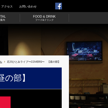
アクセス
お問い合わせ
NTAL
FOOD & DRINK
ご案内
フード&ドリンク
ル
石川ひとみライブ〜COVERS〜 【昼の部】
昼の部】