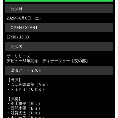
公演日
2026年6月6日（土）
OPEN / START
17:00 / 18:30
公演名
ザ・リリーズ
デビュー51年記念 ディナーショー【夜の部】
出演アーティスト
【出演】
・つばめ奈緒美（Ｖｏ）
・ｋａｎａ（Ｃｈｏ）
【演奏】
・小山将平（Ｇｔ）
・西間木陽（Ｂｓ）
・浅賀光太（Ｄｓ）
・土井一弥（Ｋｅｙ）