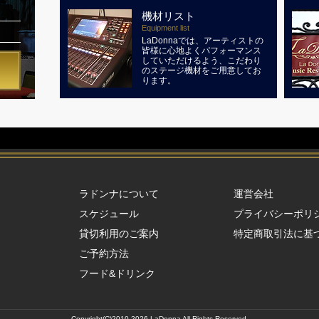
機材リスト
Equipment list
LaDonnaでは、アーティストの
皆様に心地よくパフォーマンス
していただけるよう、こだわり
のステージ機材をご用意してお
ります。
ラドンナについて
運営会社
スケジュール
プライバシーポリ
貸切利用のご案内
特定商取引法に基
ご予約方法
フード&ドリンク
Copyright(C)2010-2026 LaDonna All Rights Reserved.