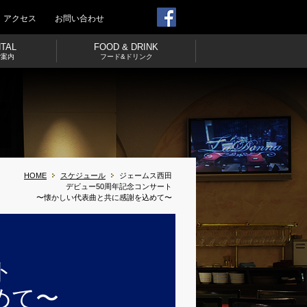
アクセス
お問い合わせ
NTAL
FOOD & DRINK
ご案内
フード&ドリンク
HOME
スケジュール
ジェームス西田
デビュー50周年記念コンサート
〜懐かしい代表曲と共に感謝を込めて〜
ト
めて〜