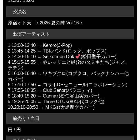
12:30 / 13:00
公演名
原宿オト天 ♪ 2026 夏の陣 Vol.16 ♪
出演アーティスト
1.13:00-13:40 → Keroro(J-Pop)
2.13:45-14:25 → TBKバンド(ロック、ポップス)
3.14:30-15:10 → Seiko mou Doki
(松田聖子カバー)
4.15:15-15:55 → 赤いマリエと緑(?)のタヌキたち(ジャズ、
ラテン)
5.16:00-16:40 → ワキブクロ(コブクロ、バックナンバー他
カバー)
6.17:10-17:50 → コラボDEセニョール(コラボレーション)
7.17:55-18:35 → Club Señor(バラエティ)
8.18:40-19:20 → Canna♪(松任谷由実カバー)
9.19:25-20:05 → Three Of Us(80年代ロック他)
10.20:10-20:50 → MKGs(大黒摩季カバー)
前売り / 当日
円 / 円