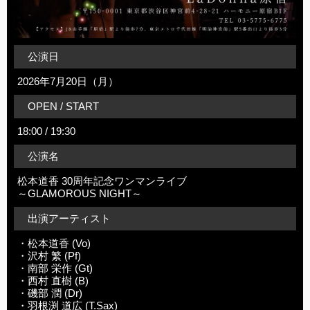
公演日
2026年7月20日（月）
OPEN / START
18:00 / 19:30
公演名
松本道香 30周年記念ワンマンライブ
～GLAMOROUS NIGHT～
出演アーティスト
・松本道香 (Vo)
・沢村 繁 (Pf)
・南部 栄作 (Gt)
・西村 直樹 (B)
・磯部 潤 (Dr)
・羽根渕 道広 (T.Sax)