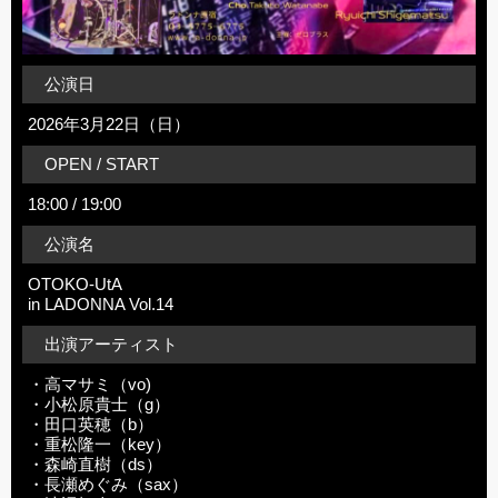
公演日
2026年3月22日（日）
OPEN / START
18:00 / 19:00
公演名
OTOKO-UtA
in LADONNA Vol.14
出演アーティスト
・高マサミ（vo)
・小松原貴士（g）
・田口英穂（b）
・重松隆一（key）
・森崎直樹（ds）
・長瀬めぐみ（sax）